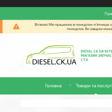
Пра
Вітаємо! Ми працюємо в понеділок-п'ятницю з 
понеділок. Ви завджи може
DIESEL.CK.UA ІНТ
МАГАЗИН ЗАПЧАС
СТО
Головна
Товари та послуг