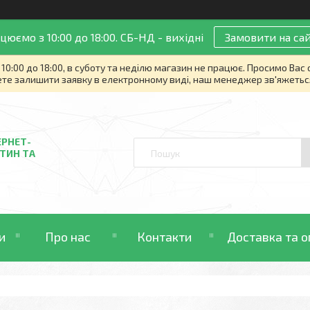
цюємо з 10:00 до 18:00. СБ-НД - вихідні
Замовити на сай
10:00 до 18:00, в суботу та неділю магазин не працює. Просимо Вас
те залишити заявку в електронному виді, наш менеджер зв'яжетьс
ЕРНЕТ-
ТИН ТА
и
Про нас
Контакти
Доставка та о