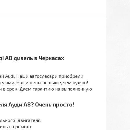
і А8 дизель в Черкасах
ей Audi. Наши автослесари приобрели
телями. Наши цены не выше, чем нужно!
 и в срок. Даем гарантию на выполненную
ля Ауди А8? Очень просто!
льного двигателя;
иль на ремонт;