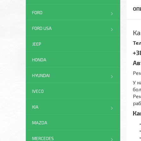
FORD
FORD USA
Ка
Тел
JEEP
+3
HONDA
Ав
Рем
HYUNDAI
У н
бол
IVECO
Рем
раб
KIA
Ка
MAZDA
MERCEDES