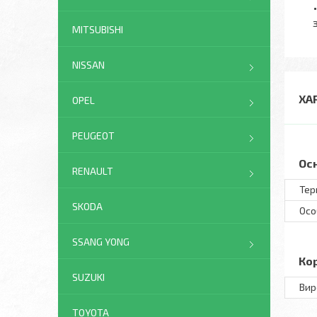
MITSUBISHI
NISSAN
ХА
OPEL
PEUGEOT
Ос
RENAULT
Тер
SKODA
Осо
SSANG YONG
Ко
SUZUKI
Вир
TOYOTA