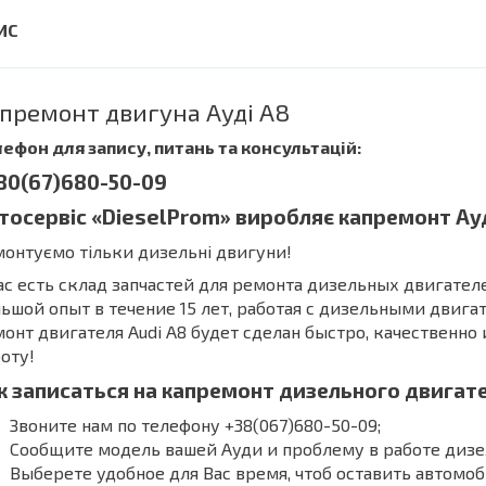
премонт двигуна Ауді А8
ефон для запису, питань та консультацій:
80(67)680-50-09
тосервіс «DieselProm» виробляє капремонт Ауд
онтуємо тільки дизельні двигуни!
ас есть склад запчастей для ремонта дизельных двигател
ьшой опыт в течение 15 лет, работая с дизельными двига
онт двигателя Audi А8 будет сделан быстро, качественно
оту!
к записаться на капремонт дизельного двигате
Звоните нам по телефону +38(067)680-50-09;
Сообщите модель вашей Ауди и проблему в работе дизе
Выберете удобное для Вас время, чтоб оставить автомоб