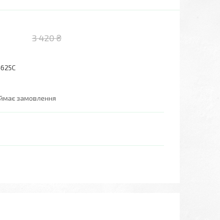
3 420 ₴
-625C
иймає замовлення