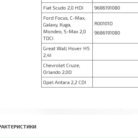
Fiat Scudo 2,0 HDI
9686191080
Ford Focus, С-Max,
R00101D
Galaxy, Kuga,
Mondeo, S-Max 2,0
9686191080
TDCI
Great Wall Hover H5
2,4I
Chevrolet Cruze,
Orlando 2,0D
Opel Antara 2,2 CDI
РАКТЕРИСТИКИ