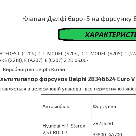
Клапан Делфі Євро-5 на форсунку 
CEDES C (C204), C T-MODEL (S204), C T-MODEL (S205), C (W2
KE (X218), E (A207), E (C207) 2.2D 06.06-
Виробництво Delphi Китай
льтитипатор форсунок Delphi 28346624 Euro V
тавляється в целофановій упаковці, все герметично і якіс
Автомобіль
Форсунка
28236381
Hyundai H-1, Starex
2,5 CRDI 07-
33800-4A700