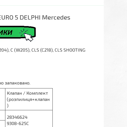
EURO 5 DELPHI Mercedes
04), C (W205), CLS (C218), CLS SHOOTING
но запаковано.
Клапан / Комплект
(розпилиця+клапан
)
28346624
9308-625C