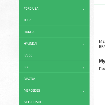
FORD USA
JEEP
HONDA
MER
HYUNDAI
BRA
IVECO
Му
KIA
Пос
MAZDA
MERCEDES
MITSUBISHI