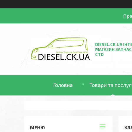
Пра
DIESEL.CK.UA ІНТ
МАГАЗИН ЗАПЧАС
СТО
Головна
Товари та послуг
КЛ