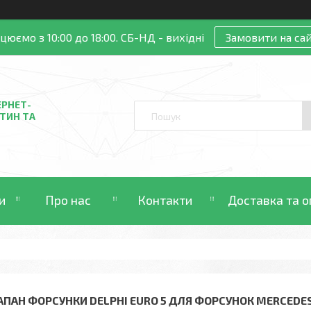
цюємо з 10:00 до 18:00. СБ-НД - вихідні
Замовити на сай
ЕРНЕТ-
ТИН ТА
и
Про нас
Контакти
Доставка та о
АПАН ФОРСУНКИ DELPHI EURO 5 ДЛЯ ФОРСУНОК MERCEDE