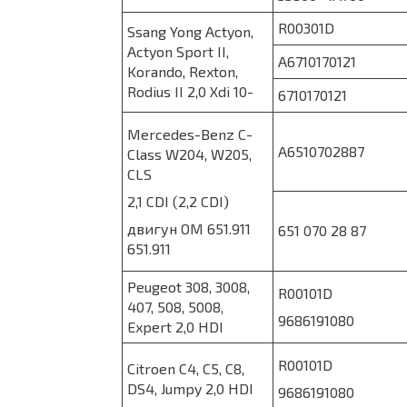
R00301D
Ssang Yong Actyon,
Actyon Sport II,
A6710170121
Korando, Rexton,
Rodius II 2,0 Xdi 10-
6710170121
Mercedes-Benz C-
A6510702887
Class W204, W205,
CLS
2,1 CDI (2,2 CDI)
двигун OM 651.911
651 070 28 87
651.911
Peugeot 308, 3008,
R00101D
407, 508, 5008,
9686191080
Expert 2,0 HDI
R00101D
Citroen C4, C5, C8,
DS4, Jumpy 2,0 HDI
9686191080