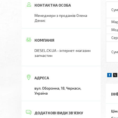
Сум
Менеджери з продажів Олена
Денис
Ма
Мо
Сер
DIESEL.CK.UA - інтернет-магазин
Сум
запчастин
вул. Оборонна, 18, Черкаси,
Україна
ІН
Цін