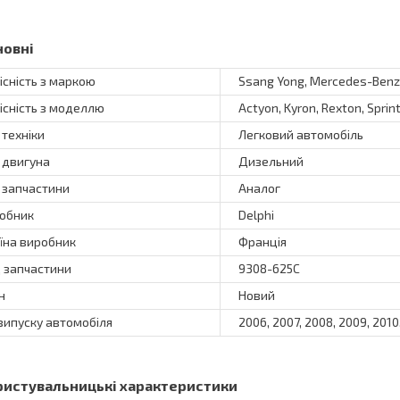
новні
існість з маркою
Ssang Yong, Mercedes-Benz
існість з моделлю
Actyon, Kyron, Rexton, Sprin
 техніки
Легковий автомобіль
 двигуна
Дизельний
 запчастини
Аналог
обник
Delphi
їна виробник
Франція
 запчастини
9308-625C
н
Новий
 випуску автомобіля
2006, 2007, 2008, 2009, 2010,
ристувальницькі характеристики