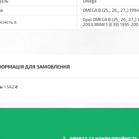
дель
Omega
ія
OMEGA B (25_, 26_, 27_) 199
Opel OMEGA B (25_ 26_ 27_) 
сність з:
2003, BMW 5 (E39) 1995-200
ФОРМАЦІЯ ДЛЯ ЗАМОВЛЕННЯ
а:
1 542 ₴
ОФЕРТА ТА КОНФЕДИЦІЙНІСТЬ