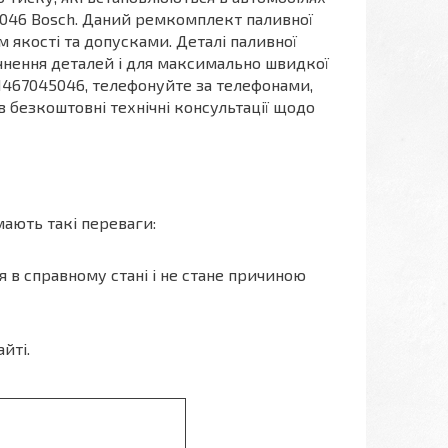
45046 Bosch. Даний ремкомплект паливної
м якості та допусками. Деталі паливної
очнення деталей і для максимально швидкої
1467045046, телефонуйте за телефонами,
 безкоштовні технічні консультації щодо
мають такі переваги:
я в справному стані і не стане причиною
йті.