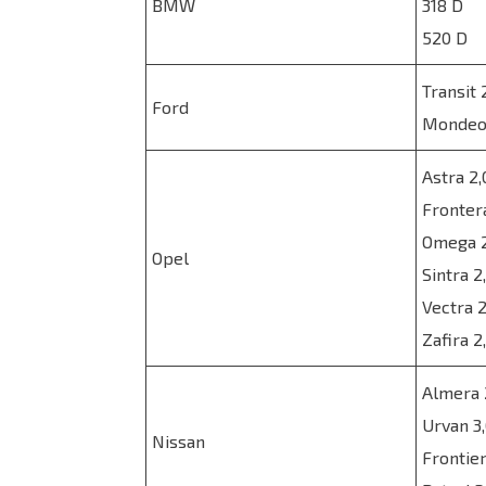
BMW
318 D
520 D
Transit 
Ford
Mondeo 
Astra 2
Frontera
Omega 2
Opel
Sintra 2
Vectra 2
Zafira 2
Almera 
Urvan 3
Nissan
Frontie