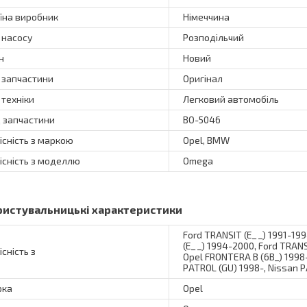
їна виробник
Німеччина
 насосу
Розподільчий
н
Новий
 запчастини
Оригінал
 техніки
Легковий автомобіль
 запчастини
BO-5046
існість з маркою
Opel, BMW
існість з моделлю
Omega
ристувальницькі характеристики
Ford TRANSIT (E_ _) 1991-19
(E_ _) 1994-2000, Ford TRANS
існість з
Opel FRONTERA B (6B_) 1998-
PATROL (GU) 1998-, Nissan 
рка
Opel