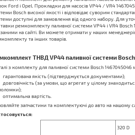
ок Ford і Opel. Прокладки для насосів VP44 / VR4 14670
теми Bosch високої якості і відповідає суворим стандарта
теми доступні для замовлення від одного набору. Для ут
тавки ремкомплекту паливної системи VP44 і VR4 Bosch 
заними на сайті. Ви можете отримати у наших менеджерів
комплекту та інших товарів.
мкомплект ТНВД VP44 паливної системи Bosch
алі з комплекту для паливної системи Bosch 1467045046 
гарантована якість (підтверджується документами);
довговічність (за умови, що агрегат у цілому знаходитьс
поломки);
оптимальна вартість.
овляйте запчастини та комплектуючі до авто на нашому са
стосовується:
320 D