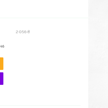
2 056 ₴
046