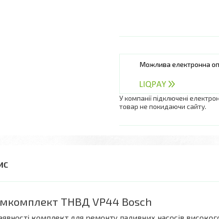
У компанії підключені електро
товар не покидаючи сайту.
мкомплект ТНВД VP44 Bosch
аявності комплект для ремонту паливних насосів високого