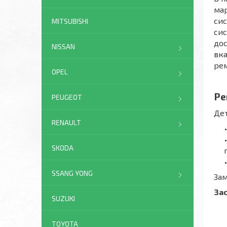
мар
сис
MITSUBISHI
сис
дос
NISSAN
вка
рем
OPEL
Ре
PEUGEOT
Дет
RENAULT
SKODA
SSANG YONG
Зам
За
SUZUKI
TOYOTA