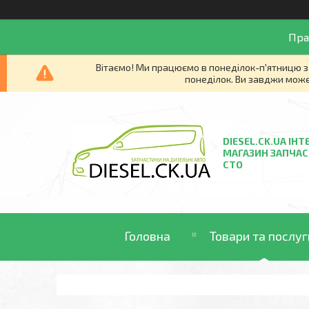
Пра
Вітаємо! Ми працюємо в понеділок-п'ятницю з 
понеділок. Ви завджи може
DIESEL.CK.UA ІНТ
МАГАЗИН ЗАПЧАС
СТО
Головна
Товари та послуг