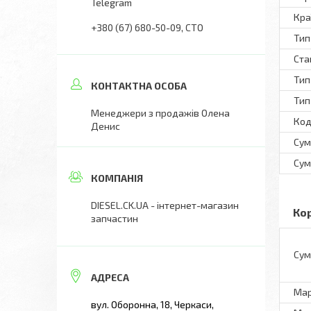
Telegram
Кра
+380 (67) 680-50-09
СТО
Тип
Ста
Тип
Тип
Менеджери з продажів Олена
Код
Денис
Сум
Сум
DIESEL.CK.UA - інтернет-магазин
Ко
запчастин
Сум
Ма
вул. Оборонна, 18, Черкаси,