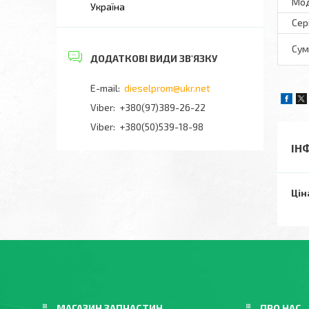
Мо
Україна
Сер
Сумі
dieselprom@ukr.net
+380(97)389-26-22
Viber
+380(50)539-18-98
ІН
Цін
МАГАЗИН ЗАПЧАСТИН
ПРО НАС