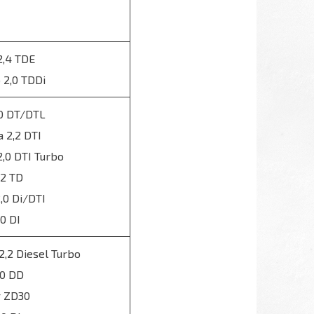
2,4 TDE
2,0 TDDi
,0 DT/DTL
 2,2 DTI
,0 DTI Turbo
,2 TD
,0 Di/DTI
,0 DI
2,2 Diesel Turbo
,0 DD
r ZD30