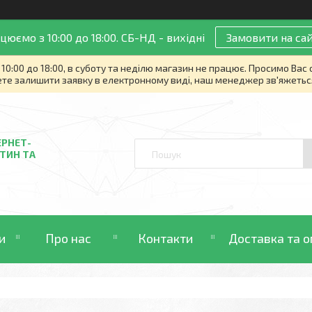
цюємо з 10:00 до 18:00. СБ-НД - вихідні
Замовити на сай
10:00 до 18:00, в суботу та неділю магазин не працює. Просимо Вас
те залишити заявку в електронному виді, наш менеджер зв'яжетьс
ЕРНЕТ-
ТИН ТА
и
Про нас
Контакти
Доставка та о