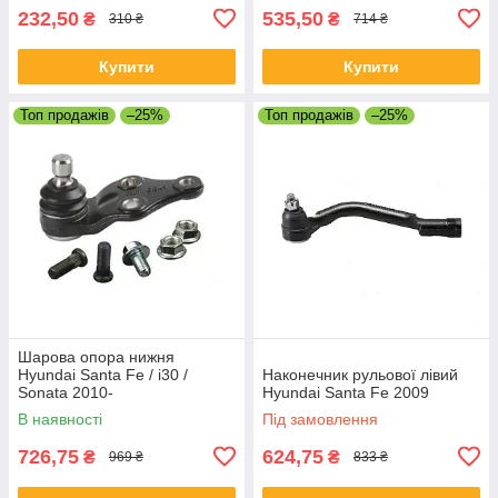
232,50
535,50
₴
₴
310 ₴
714 ₴
Купити
Купити
Топ продажів
–25%
Топ продажів
–25%
Шарова опора нижня
Hyundai Santa Fe / i30 /
Наконечник рульової лівий
Sonata 2010-
Hyundai Santa Fe 2009
В наявності
Під замовлення
726,75
624,75
₴
₴
969 ₴
833 ₴