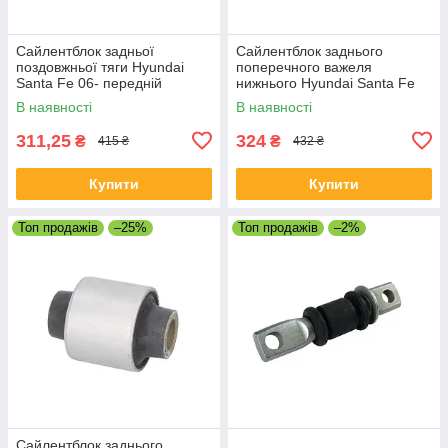
Сайлентблок задньої
Сайлентблок заднього
поздовжньої тяги Hyundai
поперечного важеля
Santa Fe 06- передній
нижнього Hyundai Santa Fe
04-
В наявності
В наявності
311,25
324
₴
₴
415 ₴
432 ₴
Купити
Купити
Топ продажів
–25%
Топ продажів
–2%
Сайлентблок заднього