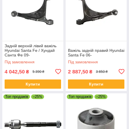
Задній верхній лівий важіль
Hyundai Santa Fe / Хундай
Важіль задній правий Hyundai
Санта Фе 09-
Santa Fe 06-
Під замовлення
Під замовлення
4 042,50
2 887,50
₴
₴
5 390 ₴
3 850 ₴
Купити
Купити
Топ продажів
–25%
Топ продажів
–25%