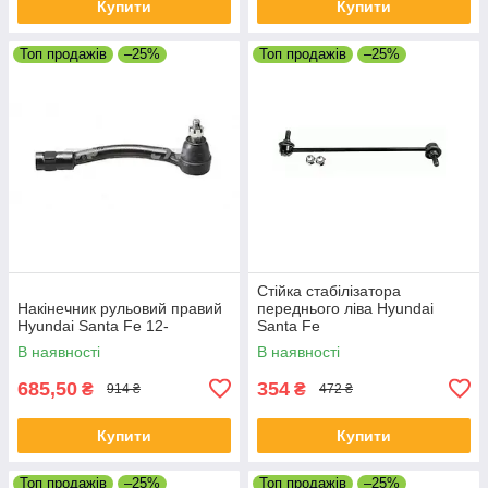
Купити
Купити
Топ продажів
–25%
Топ продажів
–25%
Стійка стабілізатора
Накінечник рульовий правий
переднього ліва Hyundai
Hyundai Santa Fe 12-
Santa Fe
В наявності
В наявності
685,50
354
₴
₴
914 ₴
472 ₴
Купити
Купити
Топ продажів
–25%
Топ продажів
–25%