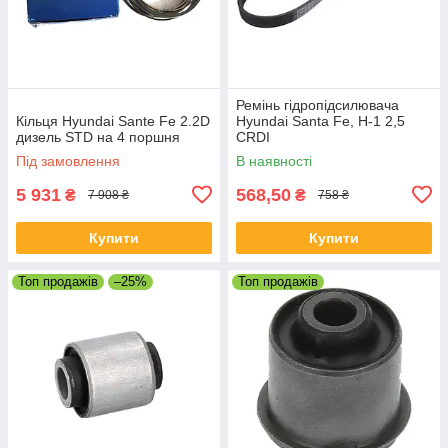
Ремінь гідропідсилювача
Кільця Hyundai Sante Fe 2.2D
Hyundai Santa Fe, H-1 2,5
дизель STD на 4 поршня
CRDI
Під замовлення
В наявності
5 931
568,50
₴
₴
7 908 ₴
758 ₴
Купити
Купити
Топ продажів
–25%
Топ продажів