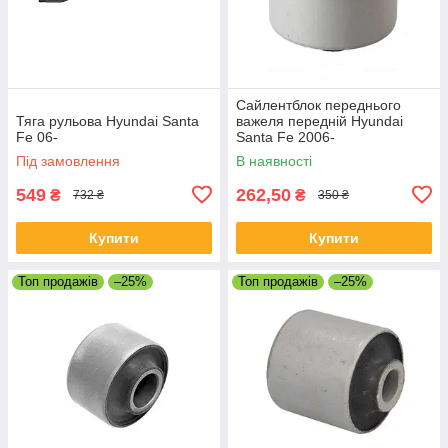
Сайлентблок переднього
Тяга рульова Hyundai Santa
важеля передній Hyundai
Fe 06-
Santa Fe 2006-
Під замовлення
В наявності
549
262,50
₴
₴
732 ₴
350 ₴
Купити
Купити
Топ продажів
–25%
Топ продажів
–25%