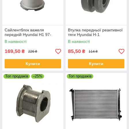
Сайлентблок важеля
Втулка передньої реактивної
передній Hyundai H1 97-
тяги Hyundai H-1
В наявності
В наявності
169,50
85,50
₴
₴
226 ₴
114 ₴
Купити
Купити
Топ продажів
–25%
Топ продажів