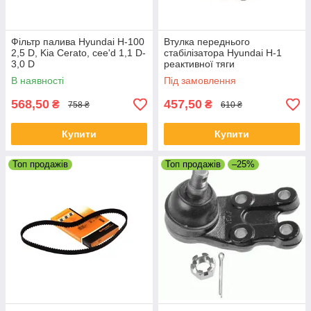
Фільтр палива Hyundai H-100
Втулка переднього
2,5 D, Kia Cerato, cee'd 1,1 D-
стабілізатора Hyundai H-1
3,0 D
реактивної тяги
В наявності
Під замовлення
568,50
457,50
₴
₴
758 ₴
610 ₴
Купити
Купити
Топ продажів
Топ продажів
–25%