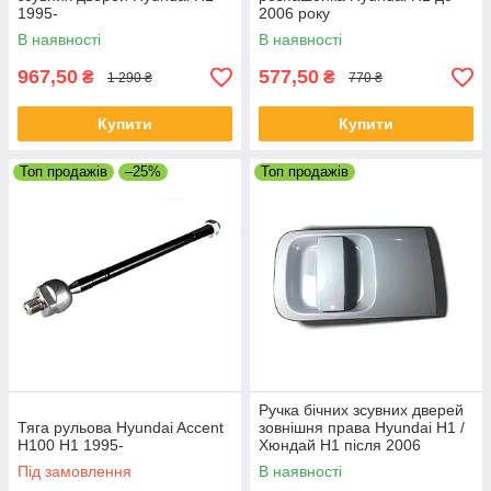
1995-
2006 року
В наявності
В наявності
967,50
577,50
₴
₴
1 290 ₴
770 ₴
Купити
Купити
Топ продажів
–25%
Топ продажів
Ручка бічних зсувних дверей
Тяга рульова Hyundai Accent
зовнішня права Hyundai H1 /
H100 H1 1995-
Хюндай H1 після 2006
Під замовлення
В наявності