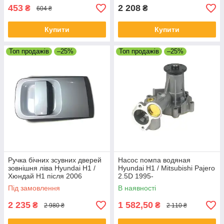
453
2 208
₴
₴
604 ₴
Купити
Купити
Топ продажів
–25%
Топ продажів
–25%
Ручка бічних зсувних дверей
Насос помпа водяная
зовнішня ліва Hyundai H1 /
Hyundai H1 / Mitsubishi Pajero
Хюндай H1 після 2006
2.5D 1995-
Під замовлення
В наявності
2 235
1 582,50
₴
₴
2 980 ₴
2 110 ₴