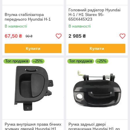
Головний радіатор Hyundai
Втулка стабілізатора
H-1 / H1 Starex 95-
переднього Hyundai H-1
650X445X23
В наявності
В наявності
67,50
2 985
₴
₴
90 ₴
Купити
Купити
Топ продажів
–25%
Топ продажів
–25%
Ручка внутрішня права бічних
Ручка задньої двері
зсувних дверей Hyundai H1
розпашонка Hyundai H1 до