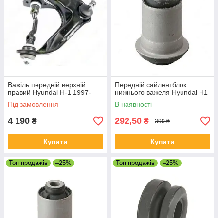
Важіль передній верхній
Передній сайлентблок
правий Hyundai H-1 1997-
нижнього важеля Hyundai H1
Під замовлення
В наявності
4 190
292,50
₴
₴
390 ₴
Купити
Купити
Топ продажів
–25%
Топ продажів
–25%