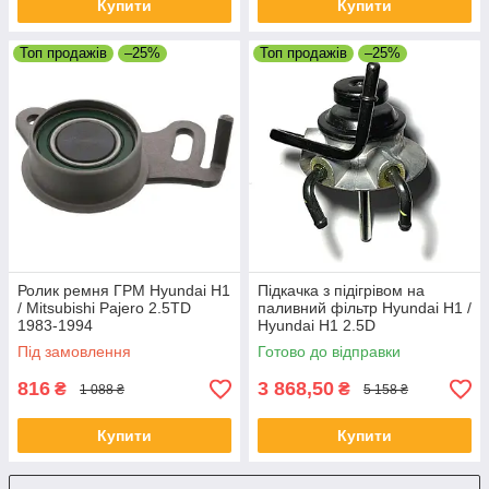
Купити
Купити
Топ продажів
–25%
Топ продажів
–25%
Ролик ремня ГРМ Hyundai H1
Підкачка з підігрівом на
/ Mitsubishi Pajero 2.5TD
паливний фільтр Hyundai H1 /
1983-1994
Hyundai H1 2.5D
Під замовлення
Готово до відправки
816
3 868,50
₴
₴
1 088 ₴
5 158 ₴
Купити
Купити