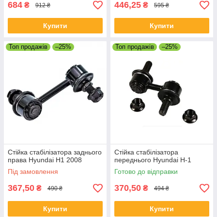
684
446,25
₴
₴
912 ₴
595 ₴
Купити
Купити
Топ продажів
–25%
Топ продажів
–25%
Стійка стабілізатора заднього
Стійка стабілізатора
права Hyundai H1 2008
переднього Hyundai H-1
Під замовлення
Готово до відправки
367,50
370,50
₴
₴
490 ₴
494 ₴
Купити
Купити