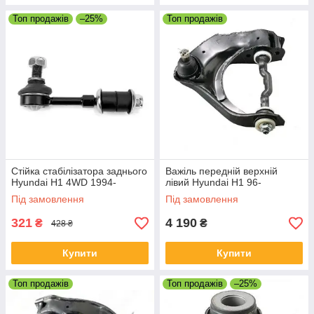
Топ продажів
–25%
Топ продажів
Стійка стабілізатора заднього
Важіль передній верхній
Hyundai H1 4WD 1994-
лівий Hyundai H1 96-
Під замовлення
Під замовлення
321
4 190
₴
₴
428 ₴
Купити
Купити
Топ продажів
Топ продажів
–25%