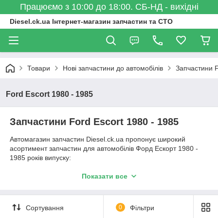
Працюємо з 10:00 до 18:00. СБ-НД - вихідні
Diesel.ck.ua Інтернет-магазин запчастин та СТО
Товари
Нові запчастини до автомобілів
Запчастини 
Ford Escort 1980 - 1985
Запчастини Ford Escort 1980 - 1985
Автомагазин запчастин Diesel.ck.ua пропонує широкий
асортимент запчастин для автомобілів Форд Ескорт 1980 -
1985 років випуску:
розмаїття брендів виробників
Показати все
оптимальне співвідношення ціни та якості
в наявності та під замовлення
Сортування
0
Фільтри
нові запчастини б/у