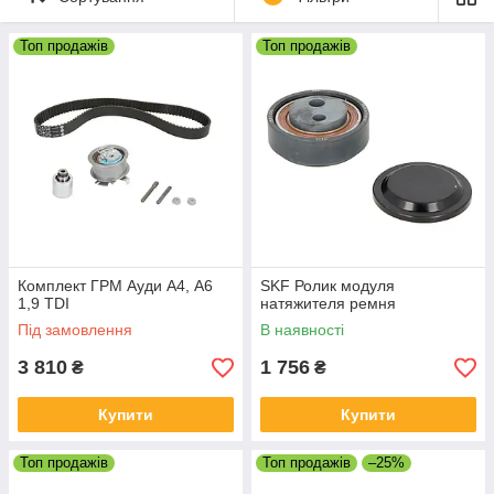
+38(097)389-26-22
тел.
+38(073)389-26-22
Топ продажів
Топ продажів
Комплект ГРМ Ауди А4, A6
SKF Ролик модуля
1,9 TDI
натяжителя ремня
Під замовлення
В наявності
3 810
1 756
₴
₴
Купити
Купити
Топ продажів
Топ продажів
–25%