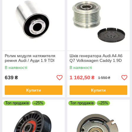
Ролик модуля натяжителя
Шків генератора Audi A4 A6
ремня Audi / Ауди 1.9 TDI
Q7 Volkswagen Caddy 1.9D
В наявності
В наявності
639
1 162,50
₴
₴
1 550 ₴
Купити
Купити
Топ продажів
–25%
Топ продажів
–25%