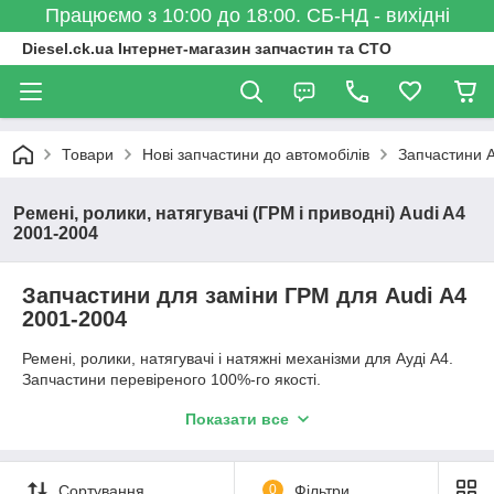
Працюємо з 10:00 до 18:00. СБ-НД - вихідні
Diesel.ck.ua Інтернет-магазин запчастин та СТО
Товари
Нові запчастини до автомобілів
Запчастини A
Ремені, ролики, натягувачі (ГРМ і приводні) Audi A4
2001-2004
Запчастини для заміни ГРМ для Audi A4
2001-2004
Ремені, ролики, натягувачі і натяжні механізми для Ауді А4.
Запчастини перевіреного 100%-го якості.
На сайті представлений не весь асортимент запчастин для
Показати все
Audi A4 2001-2004
Для уточнення деталей та
+38(050)539-18-98
консультації телефонуйте за
Сортування
0
Фільтри