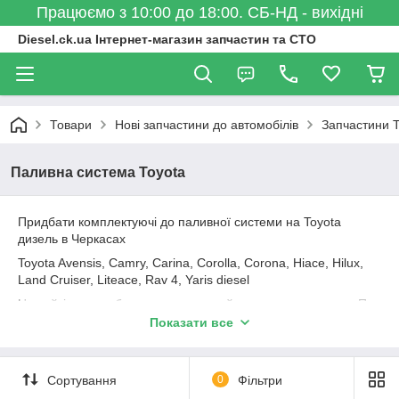
Працюємо з 10:00 до 18:00. СБ-НД - вихідні
Diesel.ck.ua Інтернет-магазин запчастин та СТО
Товари
Нові запчастини до автомобілів
Запчастини T
Паливна система Toyota
Придбати комплектуючі до паливної системи на Toyota
дизель в Черкасах
Toyota Avensis, Camry, Carina, Corolla, Corona, Hiace, Hilux,
Land Cruiser, Liteace, Rav 4, Yaris diesel
На сайті можуть бути представлений не весь асортимент. Про
наявність і аналогах запитуйте по E-Mail або за телефоном.
Показати все
Запчастини до паливних систем Bosch, Lucas, Zexel від
виробників OE, Bosch, Iskra, Wyzetem, Star, Cargo
Сортування
0
Фільтри
Регулятори тиску палива в рейці, регулятори тиску палива на