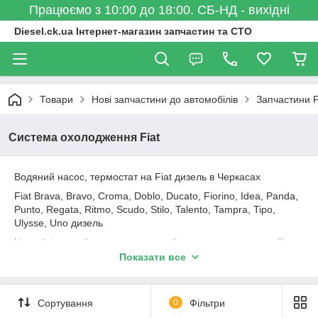
Працюємо з 10:00 до 18:00. СБ-НД - вихідні
Diesel.ck.ua Інтернет-магазин запчастин та СТО
Товари
Нові запчастини до автомобілів
Запчастини F
Система охолодження Fiat
Водяний насос, термостат на Fiat дизель в Черкасах
Fiat Brava, Bravo, Croma, Doblo, Ducato, Fiorino, Idea, Panda,
Punto, Regata, Ritmo, Scudo, Stilo, Talento, Tampra, Tipo,
Ulysse, Uno дизель
На сайті може бути представлений не весь асортимент. Про
наявність і аналогах запитуйте по E-Mail або за телефоном.
Показати все
Помпа, термостат, радіатор Airtex, Behr, Dolz, Febi, Graf,
Hella, Hepu, Ruville, SKF, Thermotec, Valeo.
Сортування
0
Фільтри
Помпа води, термостат, корпус термостата, антифриз,