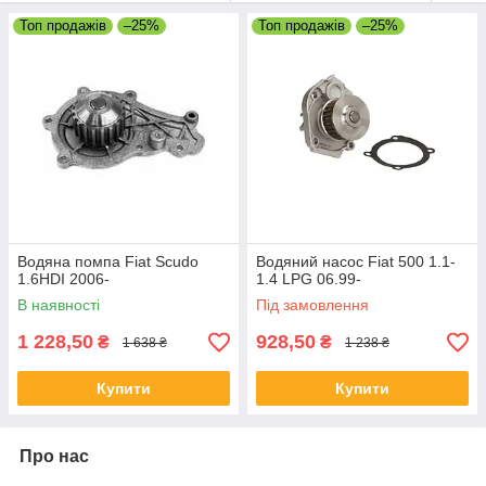
радіатор, інтеркулер, прокладки, патрубки, фланець, датчик
температури охолоджуючої рідини, температурний датчик,
Топ продажів
–25%
Топ продажів
–25%
датчик включення вентилятора купити в Черкасах.
Водяна помпа Fiat Scudo
Водяний насос Fiat 500 1.1-
1.6HDI 2006-
1.4 LPG 06.99-
В наявності
Під замовлення
1 228,50
928,50
₴
₴
1 638 ₴
1 238 ₴
Купити
Купити
Про нас