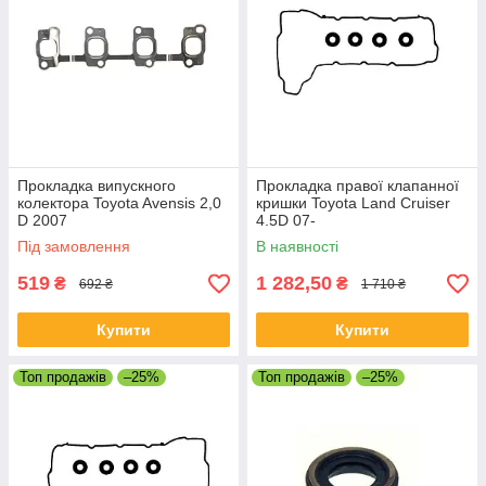
Прокладка випускного
Прокладка правої клапанної
колектора Toyota Avensis 2,0
кришки Toyota Land Cruiser
D 2007
4.5D 07-
Під замовлення
В наявності
519
1 282,50
₴
₴
692 ₴
1 710 ₴
Купити
Купити
Топ продажів
–25%
Топ продажів
–25%