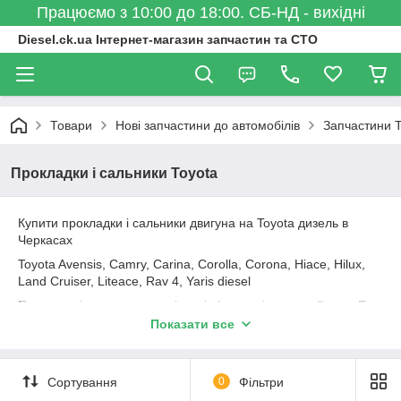
Працюємо з 10:00 до 18:00. СБ-НД - вихідні
Diesel.ck.ua Інтернет-магазин запчастин та СТО
Товари
Нові запчастини до автомобілів
Запчастини T
Прокладки і сальники Toyota
Купити прокладки і сальники двигуна на Toyota дизель в
Черкасах
Toyota Avensis, Camry, Carina, Corolla, Corona, Hiace, Hilux,
Land Cruiser, Liteace, Rav 4, Yaris diesel
Про наявність, аналоги та іншу інформацію запитуйте по E-
Mail або за телефоном.
Показати все
Прокладки і сальники Ajusa, Corteco, Elring, Glaser, Goetze,
Payen, Victor Reinz
Сортування
0
Фільтри
Прокладка головки блоку на Toyota, прокладка впускного/