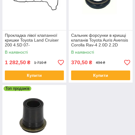
Прокладка лівої клапанної
Сальник форсунки в кришці
кришки Toyota Land Cruiser
клапанів Toyota Auris Avensis
200 4.5D 07-
Corolla Rav-4 2.0D 2.2D
В наявності
В наявності
1 282,50
370,50
₴
₴
1 710 ₴
494 ₴
Купити
Купити
Топ продажів