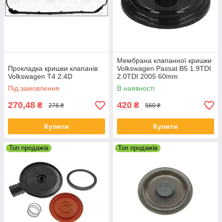
Мембрана клапанної кришки
Прокладка кришки клапанів
Volkswagen Passat B5 1.9TDI
Volkswagen T4 2.4D
2.0TDI 2005 60mm
Під замовлення
В наявності
270,48
420
₴
₴
276 ₴
560 ₴
Купити
Купити
Топ продажів
Топ продажів