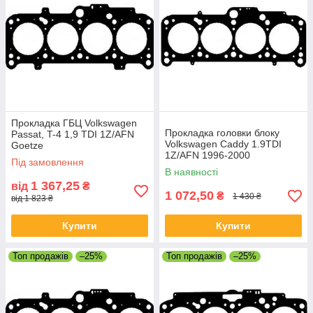
Прокладка ГБЦ Volkswagen
Прокладка головки блоку
Passat, T-4 1,9 TDI 1Z/AFN
Volkswagen Caddy 1.9TDI
Goetze
1Z/AFN 1996-2000
Під замовлення
В наявності
1 367,25
від
₴
1 072,50
₴
1 430 ₴
від 1 823 ₴
Купити
Купити
Топ продажів
–25%
Топ продажів
–25%