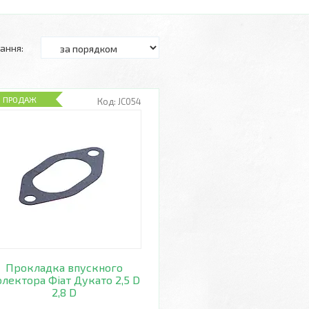
П ПРОДАЖ
JC054
Прокладка впускного
лектора Фіат Дукато 2,5 D
2,8 D