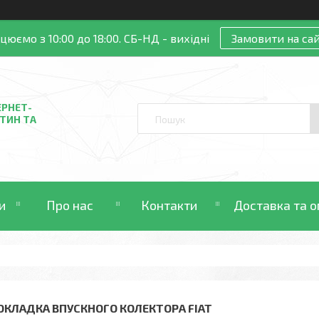
цюємо з 10:00 до 18:00. СБ-НД - вихідні
Замовити на сай
ЕРНЕТ-
ТИН ТА
и
Про нас
Контакти
Доставка та о
ОКЛАДКА ВПУСКНОГО КОЛЕКТОРА FIAT