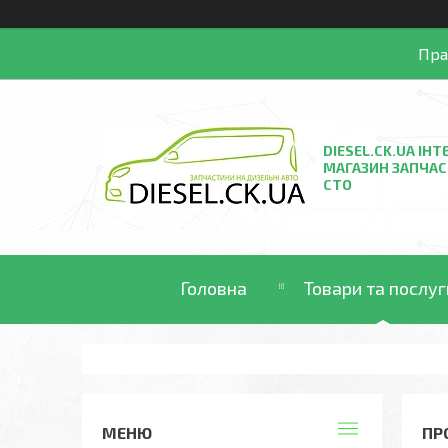
Пра
DIESEL.CK.UA ІНТ
МАГАЗИН ЗАПЧАС
СТО
Головна
Товари та послуг
ПР