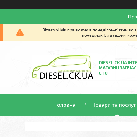
Пра
Вітаємо! Ми працюємо в понеділок-п'ятницю з 
понеділок. Ви завджи може
DIESEL.CK.UA ІНТ
МАГАЗИН ЗАПЧАС
СТО
Головна
Товари та послуг