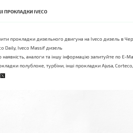
ШІ ПРОКЛАДКИ IVECO
ити прокладки дизельного двигуна на Iveco дизель в Че
co Daily, Iveco Massif дизель
 наявність, аналоги та іншу інформацію запитуйте по E-Ma
кладки полублоке, турбіни, інші прокладки Ajusa, Corteco, El