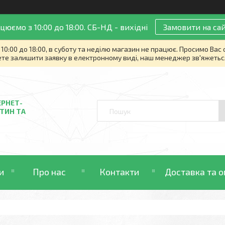
цюємо з 10:00 до 18:00. СБ-НД - вихідні
Замовити на сай
10:00 до 18:00, в суботу та неділю магазин не працює. Просимо Вас
те залишити заявку в електронному виді, наш менеджер зв'яжетьс
ЕРНЕТ-
ТИН ТА
и
Про нас
Контакти
Доставка та о