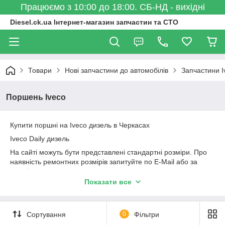
Працюємо з 10:00 до 18:00. СБ-НД - вихідні
Diesel.ck.ua Інтернет-магазин запчастин та СТО
Товари
Нові запчастини до автомобілів
Запчастини I
Поршень Iveco
Купити поршні на Iveco дизель в Черкасах
Iveco Daily дизель
На сайті можуть бути представлені стандартні розміри. Про
наявність ремонтних розмірів запитуйте по E-Mail або за
телефоном.
Показати все
Поршні Goetze, Групи Kolbenschmidt, Mahle, Nural, Mopisan,
Mopart, Yenmak, Tarbushi
Поршень стандарт, ремонтний розмір, поршень з кільцями,
Сортування
0
Фільтри
поршень без кілець, поршневий палець, стопорне кільце,