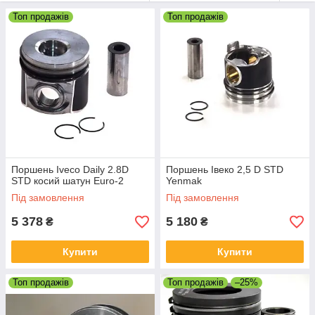
поршень з камерою згоряння, поршень з вибіркою під
клапана купити в Черкасах
Топ продажів
Топ продажів
Поршень Iveco Daily 2.8D
Поршень Івеко 2,5 D STD
STD косий шатун Euro-2
Yenmak
Під замовлення
Під замовлення
5 378
5 180
₴
₴
Купити
Купити
Топ продажів
Топ продажів
–25%