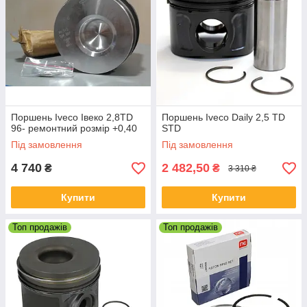
Поршень Iveco Івеко 2,8TD
Поршень Iveco Daily 2,5 TD
96- ремонтний розмір +0,40
STD
Під замовлення
Під замовлення
4 740
2 482,50
₴
₴
3 310 ₴
Купити
Купити
Топ продажів
Топ продажів