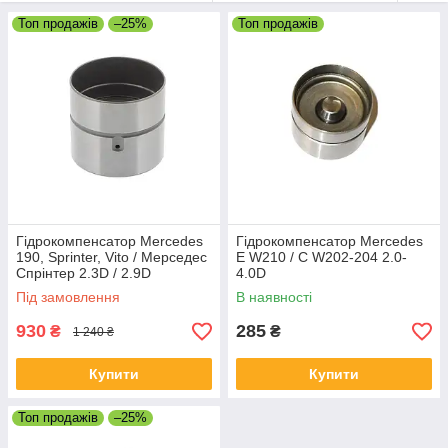
стакан купити в Черкасах
Топ продажів
–25%
Топ продажів
Гідрокомпенсатор Mercedes
Гідрокомпенсатор Mercedes
190, Sprinter, Vito / Мерседес
E W210 / C W202-204 2.0-
Спрінтер 2.3D / 2.9D
4.0D
Під замовлення
В наявності
930
285
₴
₴
1 240 ₴
Купити
Купити
Топ продажів
–25%