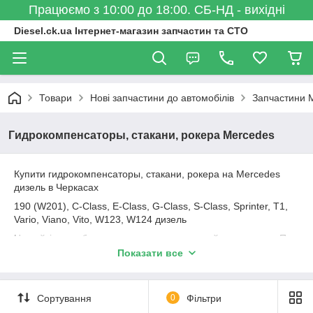
Працюємо з 10:00 до 18:00. СБ-НД - вихідні
Diesel.ck.ua Інтернет-магазин запчастин та СТО
Товари
Нові запчастини до автомобілів
Запчастини 
Гидрокомпенсаторы, стакани, рокера Mercedes
Купити гидрокомпенсаторы, стакани, рокера на Mercedes
дизель в Черкасах
190 (W201), C-Class, E-Class, G-Class, S-Class, Sprinter, T1,
Vario, Viano, Vito, W123, W124 дизель
На сайті може бути представлено не повний асортимент. Про
наявність, аналоги запитуйте по E-Mail або за телефоном.
Показати все
Коромисла (рокера), стакани, гидрокомпенсаторы групи
kolbenschmidt, AE, Freccia, ET Engineteam, Febi, Ruville, INA
Сортування
0
Фільтри
Гідрокомпенсатор, коромисло клапана, балансир, рокер,