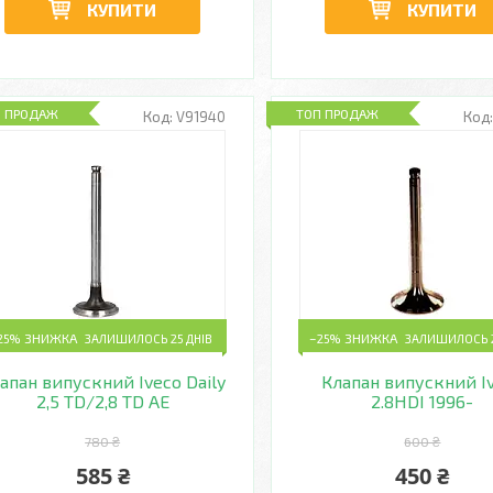
КУПИТИ
КУПИТИ
П ПРОДАЖ
ТОП ПРОДАЖ
V91940
25%
ЗАЛИШИЛОСЬ 25 ДНІВ
–25%
ЗАЛИШИЛОСЬ 2
апан випускний Iveco Daily
Клапан випускний I
2,5 TD/2,8 TD AE
2.8HDI 1996-
780 ₴
600 ₴
585 ₴
450 ₴