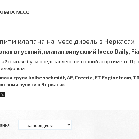
АПАНА IVECO
пити клапана на Iveco дизель в Черкасах
апан впускний, клапан випускний Iveco Daily, Fi
сайті може бути представлено не повний асортимент. Про 
телефоном.
пана групи kolbenschmidt, AE, Freccia, ET Engineteam, 
пускний купити в Черкасах