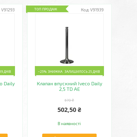
ТОП ПРОДАЖ
V91293
V91939
9 ДНІВ
–25%
ЗАЛИШИЛОСЬ 25 ДНІВ
 Daily
Клапан впускний Iveco Daily
2,5 TD AE
670 ₴
502,50 ₴
В наявності