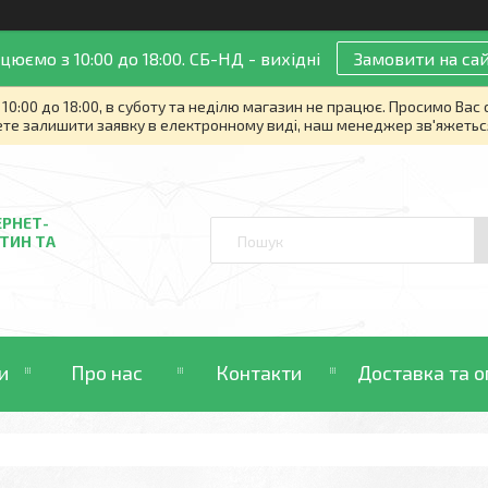
цюємо з 10:00 до 18:00. СБ-НД - вихідні
Замовити на сай
10:00 до 18:00, в суботу та неділю магазин не працює. Просимо Вас
те залишити заявку в електронному виді, наш менеджер зв'яжетьс
ЕРНЕТ-
ТИН ТА
и
Про нас
Контакти
Доставка та о