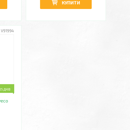
КУПИТИ
V91994
5 ДНІВ
veco