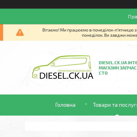
Пра
Вітаємо! Ми працюємо в понеділок-п'ятницю з 
понеділок. Ви завджи може
DIESEL.CK.UA ІНТ
МАГАЗИН ЗАПЧАС
СТО
Головна
Товари та послуг