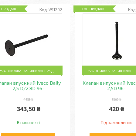
П ПРОДАЖ
ТОП ПРОДАЖ
V91292
25%
ЗАЛИШИЛОСЬ 25 ДНІВ
–25%
ЗАЛИШИЛОСЬ 3
лапан впускний Iveco Daily
Клапан випускний Iveco
2,5 D/2,8D 96-
2,5D 96-
458 ₴
560 ₴
343,50 ₴
420 ₴
В наявності
Під замовлення