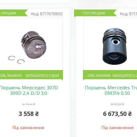
П ПРОДАЖ
ТОП ПРОДАЖ
8717670800
871
25%
ЗАЛИШИЛОСЬ 5 ДНІВ
–25%
ЗАЛИШИЛОСЬ 2
Поршень Мерседес 307D
Поршень Mercedes Tru
309D 2,4 D/D 3,0
OM314 0,50
4 744 ₴
8 898 ₴
3 558 ₴
6 673,50 ₴
Під замовлення
Під замовлення