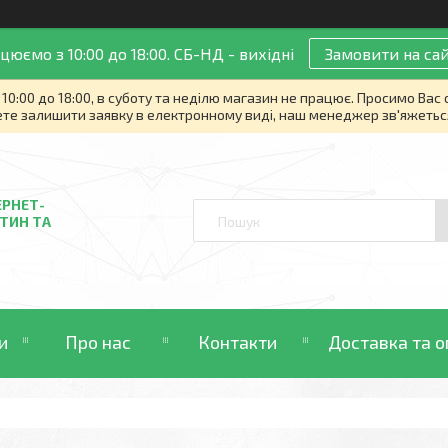
цюємо з 10:00 до 18:00. СБ-НД - вихідні
Замовити на сай
10:00 до 18:00, в суботу та неділю магазин не працює. Просимо Вас
те залишити заявку в електронному виді, наш менеджер зв'яжетьс
ЕРНЕТ-
ТИН ТА
и
Про нас
Контакти
Доставка та о