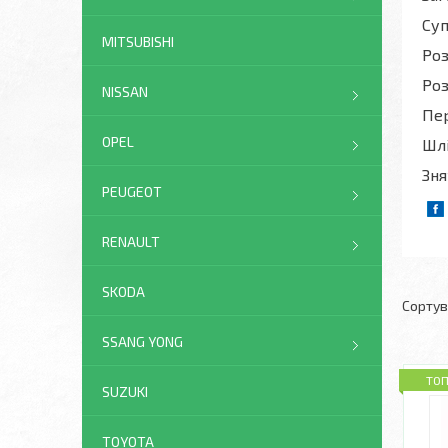
Суп
MITSUBISHI
Роз
Роз
NISSAN
Пер
OPEL
Шл
Зня
PEUGEOT
RENAULT
SKODA
SSANG YONG
ТО
SUZUKI
TOYOTA