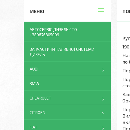
ПО
АВТОСЕРВІС ДИЗЕЛЬ СТО
+380676805009
Куп
190
ЗАПЧАСТИНИ ПАЛИВНОЇ СИСТЕМИ
ДИЗЕЛЬ
На 
по 
AUDI
Пор
Пор
BMW
сто
Кап
CHEVROLET
Ори
Пор
CITROEN
Вкл
Вкл
FIAT
Под