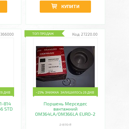
КУПИТИ
ТОП ПРОДАЖ
 366000
27220.00
6 ДНІВ
–25%
ЗАЛИШИЛОСЬ 26 ДНІВ
1-814
Поршень Мерседес
6 STD
вантажний
OM364LA/OM366LA EURO-2
2 870 ₴