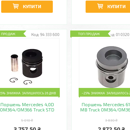
КУПИТИ
КУПИТИ
П ПРОДАЖ
ТОП ПРОДАЖ
94 333 600
01 0320
25%
ЗАЛИШИЛОСЬ 26 ДНІВ
–25%
ЗАЛИШИЛОСЬ 2
Поршень Mercedes 4,0D
Поршень Mercedes 61
OM364/OM366 Truck STD
MB Truck OM364/OM36
5 010 ₴
3 830 ₴
3 757,50 ₴
2 872,50 ₴