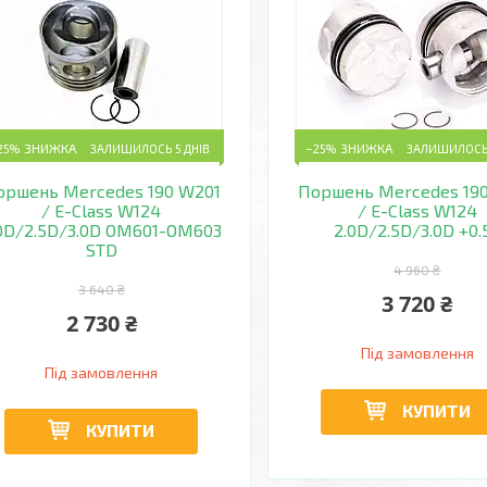
25%
ЗАЛИШИЛОСЬ 5 ДНІВ
–25%
ЗАЛИШИЛОСЬ 
оршень Mercedes 190 W201
Поршень Mercedes 19
/ E-Class W124
/ E-Class W124
0D/2.5D/3.0D OM601-OM603
2.0D/2.5D/3.0D +0.
STD
4 960 ₴
3 640 ₴
3 720 ₴
2 730 ₴
Під замовлення
Під замовлення
КУПИТИ
КУПИТИ