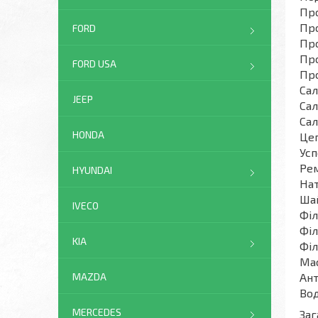
Про
Пр
FORD
Про
Про
FORD USA
Про
Сал
JEEP
Сал
Сал
HONDA
Цеп
Усп
Рем
HYUNDAI
Нат
Шай
IVECO
Філ
Філ
KIA
Філ
Мас
MAZDA
Ант
Вод
MERCEDES
Заг