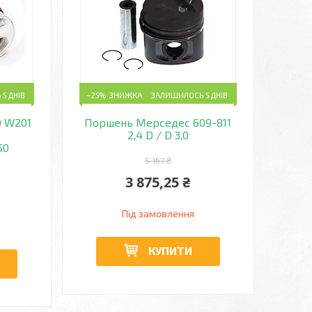
5 ДНІВ
–25%
ЗАЛИШИЛОСЬ 5 ДНІВ
0 W201
Поршень Мерседес 609-811
2,4 D / D 3,0
50
5 167 ₴
3 875,25 ₴
Під замовлення
КУПИТИ