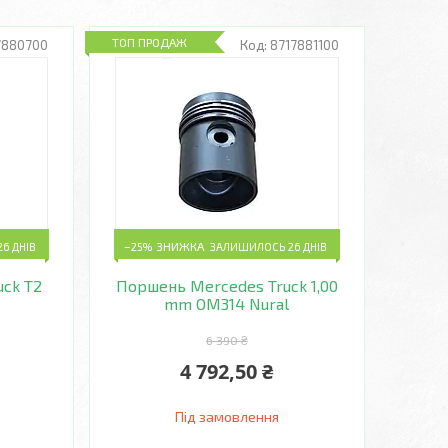
ТОП ПРОДАЖ
7880700
8717881100
6 ДНІВ
–25%
ЗАЛИШИЛОСЬ 26 ДНІВ
ck T2
Поршень Mercedes Truck 1,00
mm OM314 Nural
6 390 ₴
4 792,50 ₴
Під замовлення