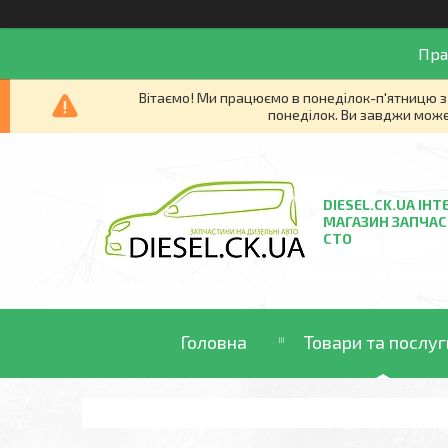
Пра
Вітаємо! Ми працюємо в понеділок-п'ятницю з 
понеділок. Ви завджи може
DIESEL.CK.UA ІНТ
МАГАЗИН ЗАПЧАС
СТО
Головна
Товари та послуг