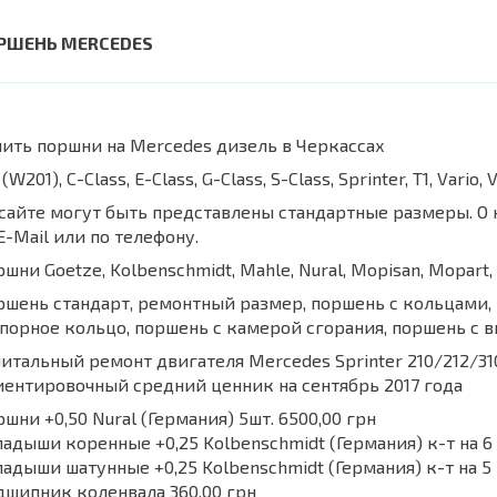
РШЕНЬ MERCEDES
ить поршни на Mercedes дизель в Черкассах
 (W201), C-Class, E-Class, G-Class, S-Class, Sprinter, T1, Vario
сайте могут быть представлены стандартные размеры. О
E-Mail или по телефону.
шни Goetze, Kolbenschmidt, Mahle, Nural, Mopisan, Mopart, 
шень стандарт, ремонтный размер, поршень с кольцами, 
порное кольцо, поршень с камерой сгорания, поршень с 
итальный ремонт двигателя Mercedes Sprinter 210/212/31
ентировочный средний ценник на сентябрь 2017 года
шни +0,50 Nural (Германия) 5шт. 6500,00 грн
адыши коренные +0,25 Kolbenschmidt (Германия) к-т на 6
адыши шатунные +0,25 Kolbenschmidt (Германия) к-т на 5 
шипник коленвала 360,00 грн