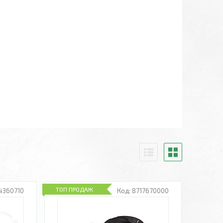
ТОП ПРОДАЖ
4360710
8717670000