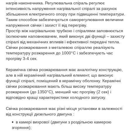
нагрів наконечника. Регулювальна спіраль регулює
інтенсивність напруження нагрівальної спіралі за рахунок
збільшення електричного опору при підвищенні температури.
Таким способом забезпечується саморегулювання величини
напруження свічки і захист її від перегріву.
Простір між нагрівальною трубкою і спіралями заповнюється
ізолюючим наповнювачем, який виконує дві функції – захисту
спіралі від механічних впливів і ефективної передачі тепла.
Свічки розжарювання з металевою спіраллю реалізують
температуру розжарення до 1000°С і забезпечують час
прогріву 3-4 сек.
Керамічна свічка розжарювання має аналогічну конструкцію,
але в ній керамічний нагрівальний елемент, що виконує
функції спіралі, поміщений в керамічну оболонку. Керамічні
свічки розжарювання мають більш високу температуру
розжарення (до 1350°С), менший час прогріву (2 сек) і
відповідно кращі характеристики холодного запуску.
Свічка розжарювання має різні місця установки в залежності
від конструкції дизельного двигуна :
в камері вихрової (двигуни з роздільною камерою
згоряння);