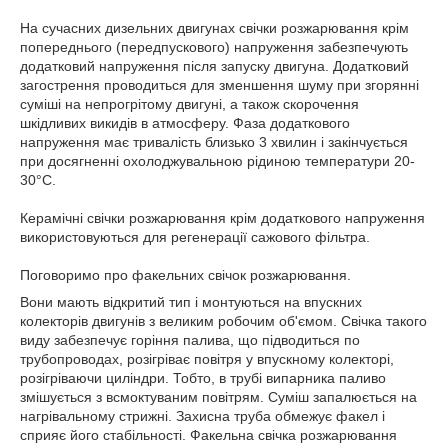
На сучасних дизельних двигунах свічки розжарювання крім
попереднього (передпускового) напруження забезпечують
додатковий напруження після запуску двигуна. Додатковий
загострення проводиться для зменшення шуму при згорянні
суміші на непрогрітому двигуні, а також скорочення
шкідливих викидів в атмосферу. Фаза додаткового
напруження має тривалість близько 3 хвилин і закінчується
при досягненні охолоджувальною рідиною температури 20-
30°С.
Керамічні свічки розжарювання крім додаткового напруження
використовуються для регенерації сажового фільтра.
Поговоримо про факельних свічок розжарювання.
Вони мають відкритий тип і монтуються на впускних
колекторів двигунів з великим робочим об'ємом. Свічка такого
виду забезпечує горіння палива, що підводиться по
трубопроводах, розігріває повітря у впускному колекторі,
розігріваючи циліндри. Тобто, в трубі випарника паливо
змішується з всмоктуваним повітрям. Суміш запалюється на
нагрівальному стрижні. Захисна труба обмежує факел і
сприяє його стабільності. Факельна свічка розжарювання