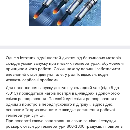
Одне з істотних відмінностей дизеля від бензинових моторів –
складні умови запуску при низьких температурах, обумовлені
принципом його роботи. Свічки накалу повинні забезпечити
впевнений старт двигуна, але, у разі їх відмови, водія
чекають серйозні проблеми.
Для полегшення запуску двигунів у холодний час (від +5 до
-30°С) проводиться нагрів повітря в циліндрах з допомогою
свічок розжарювання. По своїй суті свічки розжарювання є
одним з пристроїв передпускового підігріву і, відповідно,
основним їх призначенням є швидке досягнення робочої
температури суміші.
При повороті ключа запалювання свічки за лічені секунди
розжарюються до температури 800-1300 градусів, і повітря в