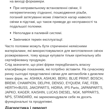
на виході форкамери.
При неправильному встановленні свічки, її
негерметичному з'єднанні, пошкодження різьби,
поганий затягуванні може з'явитися нагар навколо
свічки в підставі, що також приведе до несправності та
подальшої поломки.
Неполадки в паливній системі.
Закінчився термін експлуатації.
Часто поломки можуть бути спричинені неякісними
матеріалами, які використовувалися для виготовлення свічок
розжарювання, тому краще купувати тільки оригінальну або
сертифіковану продукцію.
Слід зазначити, що різні фірми передбачають власну
класифікацію показників, які потрібно зіставити. На сучасному
ринку сьогодні представлені свічки для автомобілів з дизелем
таких фірм, як: ASHIKA, ASHUKI, BERU, BLUE PRINT, BOSCH,
BREMI, CHAMPION, DELPHI, DENSO, EYQUEM, FAE, FEBI,
HERTH+BUSS, JAKOPARTS, HIDRIA, IPS Parts, JAPANPARTS,
JAPKO, KAGER, KAISHIN, LUCAS DIESEL, NGK, NIPPARTS,
NPS, STANDARD, які зарекомендували себе як досить
функціональні та продуктивні.
Діагностика і ремонт