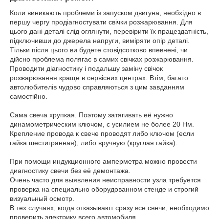
Коли виникають проблеми із запуском двигуна, необхідно в
першу чергу продіагностувати свічки розжарювання. Для
цього дані деталі слід оглянути, перевірити їх працездатність,
підключивши до джерела напруги, виміряти опір деталі.
Тільки після цього ви будете стовідсотково впевнені, чи
дійсно проблема полягає в самих свічках розжарювання.
Проводити діагностику і подальшу заміну свічок
розжарювання краще в сервісних центрах. Втім, багато
автолюбителів чудово справляються з цим завданням
самостійно.
Сама свеча хрупкая. Поэтому затягивать её нужно
динамометрическим ключом, с усилием не более 20 Нм.
Крепление провода к свече проводят либо ключом (если
гайка шестигранная), либо вручную (круглая гайка).
При помощи индукционного амперметра можно провести
диагностику свечи без её демонтажа.
Очень часто для выявления неисправности узла требуется
проверка на специально оборудованном стенде и строгий
визуальный осмотр.
В тех случаях, когда отказывают сразу все свечи, необходимо
проверить электрику всего автомобиля.