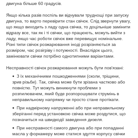
двигуна більше 60 градусів.
Якщо кілька разів поспіль ви відчували труднощі при запуску
двигуна, то варто перевірити стан свічок. Слід звернути увагу,
що якщо виходить з ладу одна свічка, то доцільніше замінити
відразу все, так як і ті свічки, що працюють, можуть вийти з
ладу, якщо час роботи свічок вже перевищує номінальне.
Різні типи свічок розжарювання іноді розрізняються за
розміром, час розігріву і потужності. Внаслідок цього,
замінювати свічки потрібно однотипними варіантами.
Несправності свічок розжарювання можуть бути пов'язані:
З їх механічними пошкодженнями (сколи, тріщини,
зрив різьби). Так, свічка може бути зрізана частково або
повністю. Тут можуть виникнути проблеми з
розпилювачем, який буде розпорошувати струмінь в
неправильному напрямку чи просто стане протікати.
При надмірному напруженні або при неправильному
зберіганні перед установкою свічка може роздутися, що
позначиться на швидкодії заведення дизеля.
При несправності самого двигуна або при попаданні
масла у форкамеру може статися здуття корпусу свічки