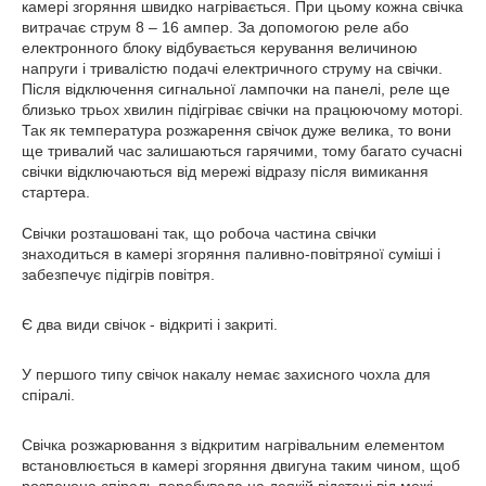
камері згоряння швидко нагрівається. При цьому кожна свічка
витрачає струм 8 – 16 ампер. За допомогою реле або
електронного блоку відбувається керування величиною
напруги і тривалістю подачі електричного струму на свічки.
Після відключення сигнальної лампочки на панелі, реле ще
близько трьох хвилин підігріває свічки на працюючому моторі.
Так як температура розжарення свічок дуже велика, то вони
ще тривалий час залишаються гарячими, тому багато сучасні
свічки відключаються від мережі відразу після вимикання
стартера.
Свічки розташовані так, що робоча частина свічки
знаходиться в камері згоряння паливно-повітряної суміші і
забезпечує підігрів повітря.
Є два види свічок - відкриті і закриті.
У першого типу свічок накалу немає захисного чохла для
спіралі.
Свічка розжарювання з відкритим нагрівальним елементом
встановлюється в камері згоряння двигуна таким чином, щоб