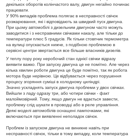
декількох оборотів колінчастого валу, двигун негайно починає
працювати.
У 90% випадків проблема полягає в несправності свічок
розжарювання, які і відповідають за швидкий пуск двигуна.
При цьому автомобілі з дизельним двигуном часто можуть
заводитися і з несправними свічками накалу, але тільки до
температури плюс 5 градусів. Як тільки стовпчик термометра
на вулиці опускається нижче, з подібною проблемою в
сервісні центри звертається все більше власників дизелів.
У теплу пору року неробочий стан однієї свічки відразу
виявити важко. При запуску двигуна це не помітно. Але через
кілька хвилин роботи двигуна це буде помітно, так як робота
мотора буде нерівною. Це відбувається через порушення
процесу згоряння суміші в холодному циліндрі.
Значно ускладнять запуск двигуна проблеми у двох свічках.
Вийшли з ладу одразу три, або чотири свічки - факт
малоймовірний. Тому, якщо двигун не вдається завести,
проблему слід шукати в проводці або в реле управління.
Деякі моделі автомобілів оснащені лампочками, які
включаються при виявленні неполадок свічок.
Проблем із запуском двигуна не виникне навіть при
несправності свічок, тільки в тому випадку, коли температура