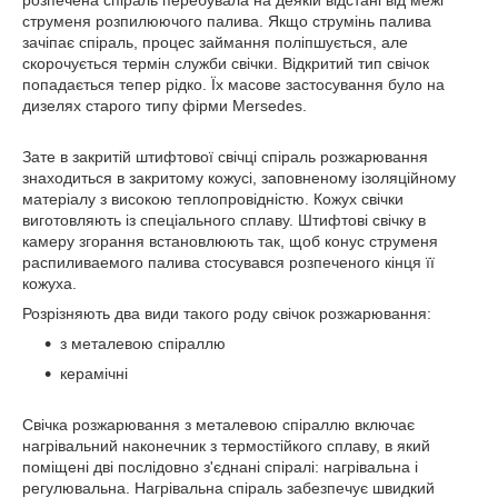
розпечена спіраль перебувала на деякій відстані від межі
струменя розпилюючого палива. Якщо струмінь палива
зачіпає спіраль, процес займання поліпшується, але
скорочується термін служби свічки. Відкритий тип свічок
попадається тепер рідко. Їх масове застосування було на
дизелях старого типу фірми Mersedes.
Зате в закритій штифтової свічці спіраль розжарювання
знаходиться в закритому кожусі, заповненому ізоляційному
матеріалу з високою теплопровідністю. Кожух свічки
виготовляють із спеціального сплаву. Штифтові свічку в
камеру згорання встановлюють так, щоб конус струменя
распиливаемого палива стосувався розпеченого кінця її
кожуха.
Розрізняють два види такого роду свічок розжарювання:
з металевою спіраллю
керамічні
Свічка розжарювання з металевою спіраллю включає
нагрівальний наконечник з термостійкого сплаву, в який
поміщені дві послідовно з'єднані спіралі: нагрівальна і
регулювальна. Нагрівальна спіраль забезпечує швидкий