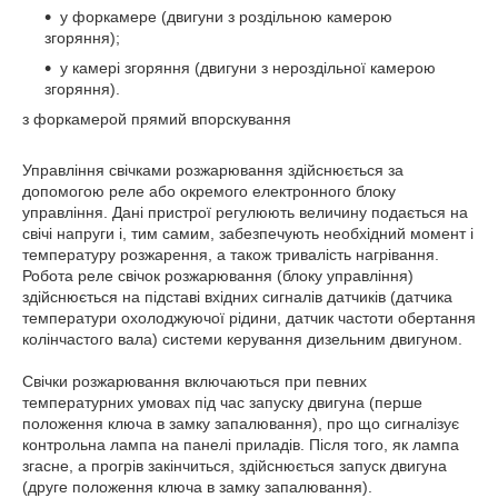
у форкамере (двигуни з роздільною камерою
згоряння);
у камері згоряння (двигуни з нероздільної камерою
згоряння).
з форкамерой прямий впорскування
Управління свічками розжарювання здійснюється за
допомогою реле або окремого електронного блоку
управління. Дані пристрої регулюють величину подається на
свічі напруги і, тим самим, забезпечують необхідний момент і
температуру розжарення, а також тривалість нагрівання.
Робота реле свічок розжарювання (блоку управління)
здійснюється на підставі вхідних сигналів датчиків (датчика
температури охолоджуючої рідини, датчик частоти обертання
колінчастого вала) системи керування дизельним двигуном.
Свічки розжарювання включаються при певних
температурних умовах під час запуску двигуна (перше
положення ключа в замку запалювання), про що сигналізує
контрольна лампа на панелі приладів. Після того, як лампа
згасне, а прогрів закінчиться, здійснюється запуск двигуна
(друге положення ключа в замку запалювання).