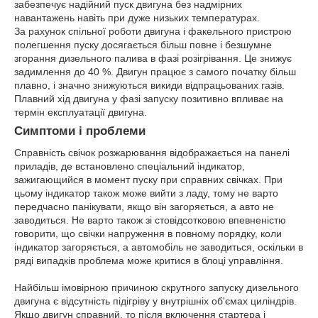
забезпечує надійний пуск двигуна без надмірних
навантажень навіть при дуже низьких температурах.
За рахунок спільної роботи двигуна і факельного пристрою
полегшення пуску досягається більш повне і безшумне
згорання дизельного палива в фазі розігрівання. Це знижує
задимлення до 40 %. Двигун працює з самого початку більш
плавно, і значно знижуються викиди відпрацьованих газів.
Плавний хід двигуна у фазі запуску позитивно впливає на
термін експлуатації двигуна.
Симптоми і проблеми
Справність свічок розжарювання відображається на панелі
приладів, де встановлено спеціальний індикатор,
зажигающийся в момент пуску при справних свічках. При
цьому індикатор також може вийти з ладу, тому не варто
передчасно панікувати, якщо він загоряється, а авто не
заводиться. Не варто також зі стовідсотковою впевненістю
говорити, що свічки напруження в повному порядку, коли
індикатор загоряється, а автомобіль не заводиться, оскільки в
ряді випадків проблема може критися в блоці управління.
Найбільш імовірною причиною скрутного запуску дизельного
двигуна є відсутність підігріву у внутрішніх об'ємах циліндрів.
Якщо двигун справний, то після включення стартера і