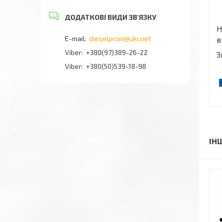
Н
dieselprom@ukr.net
в
+380(97)389-26-22
З
Viber
+380(50)539-18-98
ІН