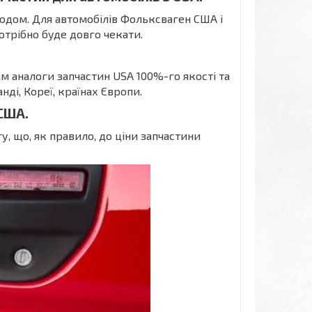
одом. Для автомобілів Фольксваген США і
отрібно буде довго чекати.
м аналоги запчастин USA 100%-го якості та
нді, Кореї, країнах Європи.
США.
у, що, як правило, до ціни запчастини