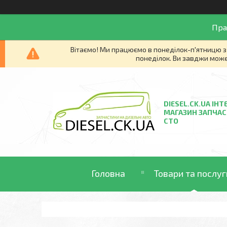
Пра
Вітаємо! Ми працюємо в понеділок-п'ятницю з 
понеділок. Ви завджи може
DIESEL.CK.UA ІНТ
МАГАЗИН ЗАПЧАС
СТО
Головна
Товари та послуг