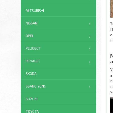
MITSUBISHI
NISSAN
З
П
о
OPEL
п
PEUGEOT
М
а
RENAULT
У
SKODA
в
п
п
SSANG YONG
х
SUZUKI
TOYOTA