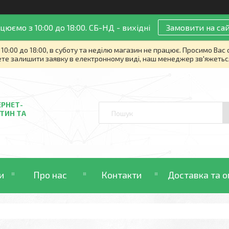
цюємо з 10:00 до 18:00. СБ-НД - вихідні
Замовити на сай
10:00 до 18:00, в суботу та неділю магазин не працює. Просимо Вас
те залишити заявку в електронному виді, наш менеджер зв'яжетьс
ЕРНЕТ-
ТИН ТА
и
Про нас
Контакти
Доставка та о