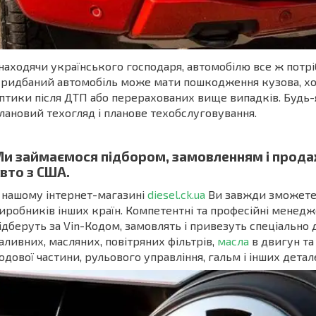
находячи українського господаря, автомобілю все ж потріб
ридбаний автомобіль може мати пошкодження кузова, хо
птики після ДТП або перерахованих вище випадків. Будь-
лановий техогляд і планове техобслуговування.
и займаємося підбором, замовленням і прода
вто з США.
 нашому інтернет-магазині
diesel.ck.ua
Ви завжди зможете 
иробників інших країн. Компетентні та професійні менедж
ідберуть за Vin-Кодом, замовлять і привезуть спеціально д
аливних, масляних, повітряних фільтрів,
масла
в двигун та
одової частини, рульового управління, гальм і інших детал