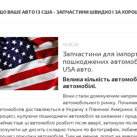
ЩО ВАШЕ АВТО ІЗ США - ЗАПЧАСТИНИ ШВИДКО І ЗА ХОР
10.06.20
Запчастини для імпор
пошкоджених автомобі
USA авто.
Велика кількість автомобі
автомобілі.
Вони стали домінуючим напрям
автомобільного ринку. Починаю
втомобілів доставляються в Україну з Північної Америки. 
роцесі, купуючи пошкоджені автомобілі за океаном і прод
айчастіше ці автомобілі розбиті після аварії, затонули післ
розуміти це досить складно тільки по фотографіях, побач
роцесі покупки автомобіля. Тим не менше, попит на амери