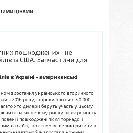
ОШИМИ ЦІНАМИ
тних пошкоджених і не
лів із США. Запчастини для
лів в Україні - американські
ком зростання українського вторинного
чи з 2016 року, щороку близько 40 000
Багато хто дилери беруть участь у цьому
аючи їх на місцевому ринку після ремонту.
я повені і пошкоджені після торнадо, і
еним на сайті, що створює великі ризики в
канські автомобілі зростає з кожним