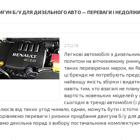
ИГУН Б/У ДЛЯ ДИЗЕЛЬНОГО АВТО — ПЕРЕВАГИ І НЕДОЛІК
27.12.18
Легкові автомобілі з дизельн
попитом на вітчизняному ринку.
таких перевірених марок, як Re
ці бренди не потребують предс
найвищу якість збірки і видатн
навіть тим, хто взагалі не пла
вартість новеньких моделей у 
сьогодні в тренді автомобілі (
люсів від таких угод чимало, однак, можуть бути і істотні
орівняємо переваги і ризики придбання двигуна б/у для д
амо декілька порад з вибору постачальника комплектуюч