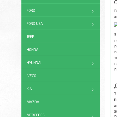
Г
FORD
з
FORD USA
З
JEEP
п
п
HONDA
п
т
HYUNDAI
п
п
IVECO
KIA
З
б
MAZDA
а
з
MERCEDES
R