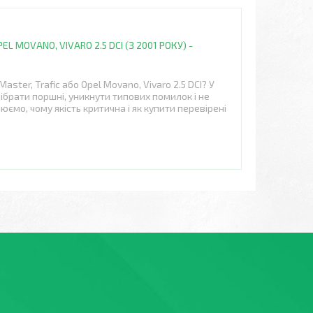
L MOVANO, VIVARO 2.5 DCI (З 2001 РОКУ) -
aster, Trafic або Opel Movano, Vivaro 2.5 DCI? У
дібрати поршні, уникнути типових помилок і не
ємо, чому якість критична і як купити перевірені
ику