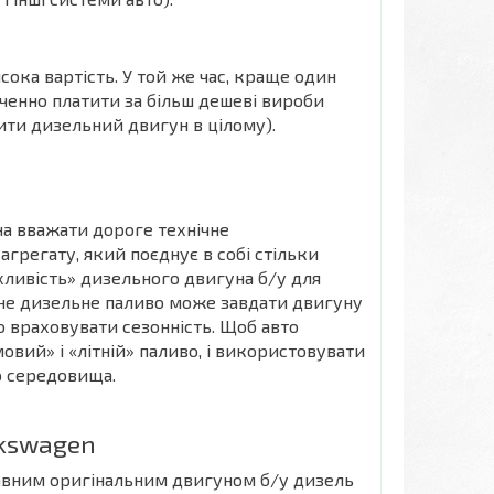
ка вартість. У той же час, краще один
нченно платити за більш дешеві вироби
ити дизельний двигун в цілому).
на вважати дороге технічне
агрегату, який поєднує в собі стільки
хливість» дизельного двигуна б/у для
існе дизельне паливо може завдати двигуну
о враховувати сезонність. Щоб авто
вий» і «літній» паливо, і використовувати
о середовища.
lkswagen
правним оригінальним двигуном б/у дизель