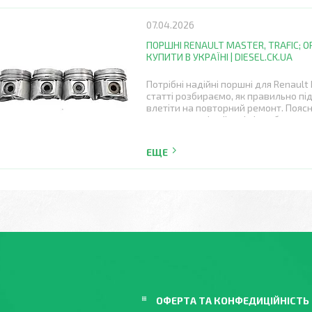
07.04.2026
ПОРШНІ RENAULT MASTER, TRAFIC; OPE
КУПИТИ В УКРАЇНІ | DIESEL.CK.UA
Потрібні надійні поршні для Renault M
статті розбираємо, як правильно пі
влетіти на повторний ремонт. Поясню
комплектуючі в diesel.ck.ua без риз
ОФЕРТА ТА КОНФЕДИЦІЙНІСТЬ