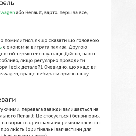
изель
swagen
або Renault, варто, перш за все,
жко помилитися, якщо сказати що головною
ь
є економна витрата палива. Другою
вгий термін експлуатації. Дійсно, навіть
особливо, якщо регулярно проводити
ра і всіх деталей). Очевидно, що якщо ви
lkswagen, краще вибирати оригінальну
еваги
туючими, перевага завжди залишається на
льного Renault. Це стосується і бензинових
ір на користь оригінальних ремкомплектів і
 про якість (оригінальні запчастини для
і інші системи авто).