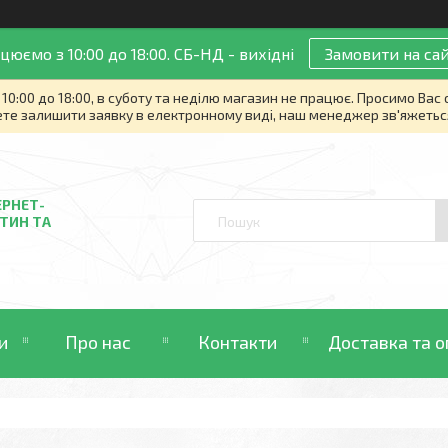
цюємо з 10:00 до 18:00. СБ-НД - вихідні
Замовити на сай
10:00 до 18:00, в суботу та неділю магазин не працює. Просимо Вас
те залишити заявку в електронному виді, наш менеджер зв'яжетьс
ЕРНЕТ-
ТИН ТА
и
Про нас
Контакти
Доставка та о