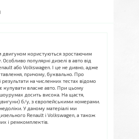
И
им двигуном користуються зростаючим
 Особливо популярні дизелі в авто від
nault або Volkswagen. І це не дивно, адже
тавлення, причому, буквально. Про
і результати на численних тестах відомо
нує купувати власне авто. При цьому
шоурумах досить висока. На щастя,
і двигуни) б/у, з європейськими номерами.
 недоліки. У даному матеріалі ми
изельного Renault і Volkswagen, а також
их і ремкомплектів.