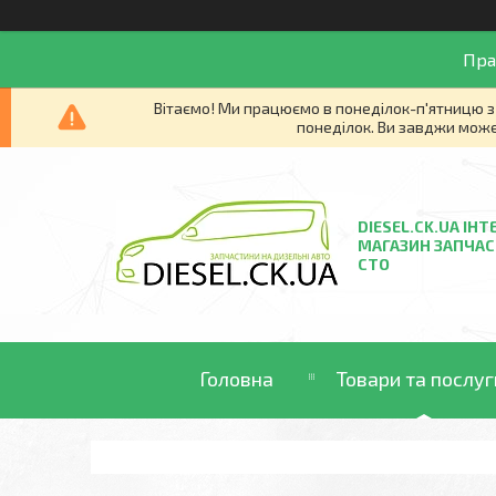
Пра
Вітаємо! Ми працюємо в понеділок-п'ятницю з 
понеділок. Ви завджи може
DIESEL.CK.UA ІНТ
МАГАЗИН ЗАПЧАС
СТО
Головна
Товари та послуг