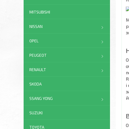
MITSUBISHI
М
р
NISSAN
з
OPEL
PEUGEOT
О
о
RENAULT
п
R
SKODA
і
з
й
SSANG YONG
SUZUKI
О
TOYOTA