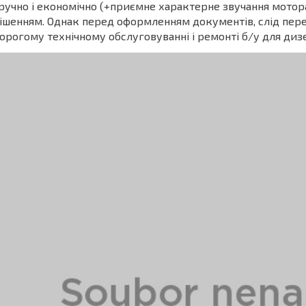
ручно і економічно (+приємне характерне звучання мотора
ішенням. Однак перед оформленням документів, слід пере
орогому технічному обслуговуванні і ремонті б/у для диз