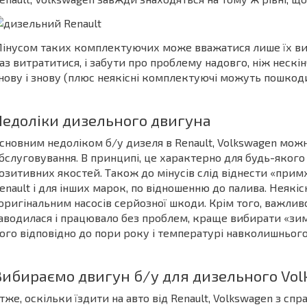
інусом таких комплектуючих може вважатися лише їх висо
аз витратитися, і забути про проблему надовго, ніж нескі
нову і знову (плюс неякісні комплектуючі можуть пошкод
Недоліки дизельного двигуна
сновним недоліком б/у дизеля в Renault, Volkswagen мож
бслуговування. В принципі, це характерно для будь-якого 
озитивних якостей. Також до мінусів слід віднести «прим
enault і для інших марок, по відношенню до палива. Неяк
 оригінальним насосів серйозної шкоди. Крім того, важлив
аводилася і працювало без проблем, краще вибирати «зимо
ого відповідно до пори року і температурі навколишньог
Вибираємо двигун б/у для дизельного Vo
тже, оскільки їздити на авто від Renault, Volkswagen з с