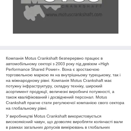
Компанія Motus Crankshaft безперервно працює в
автомобільному секторі з 2003 року під девізом «High
Performance Shared Power». Вона є зростаючою
торговельною маркою як на внутрішньому турецькому, так і
на міжнародному рівні. Компанія Motus Crankshaft має
потужну інфраструктуру, складну техніку, широкий
асортимент продукції, величезні виробничі потужності, а
також кваліфікований і досвідчений персонал. Motus
Crankshaft прагне стати регулюючої компанією свого сектора
на глобальному рівні.
У виробництві Motus Crankshaft використовується
високоякісний чавун, що дозволяє виробляти колінчасті вали
в рамках загальних допусків вимірювань в глобальних