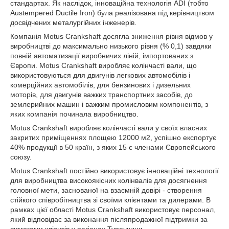
стандартах. Як наслідок, інноваційна технологія ADI (тобто
Austempered Ductile Iron) була реалізована під керівництвом
досвідчених металургійних інженерів.
Компанія Motus Crankshaft досягла зниження рівня відмов у
виробництві до максимально низького рівня (% 0,1) завдяки
повній автоматизації виробничих ліній, імпортованих з
Європи. Motus Crankshaft виробляє колінчасті вали, що
використовуються для двигунів легкових автомобілів і
комерційних автомобілів, для бензинових і дизельних
моторів, для двигунів важких транспортних засобів, до
землерийних машин і важким промисловим компонентів, з
яких компанія починала виробництво.
Motus Crankshaft виробляє колінчасті вали у своїх власних
закритих приміщеннях площею 12000 м2, успішно експортує
40% продукції в 50 країн, з яких 15 є членами Європейського
союзу.
Motus Crankshaft постійно використовує інноваційні технології
для виробництва високоякісних колінвалів для досягнення
головної мети, заснованої на взаємній довірі - створення
стійкого співробітництва зі своїми клієнтами та дилерами. В
рамках цієї області Motus Crankshaft використовує персонал,
який відповідає за виконання післяпродажної підтримки за