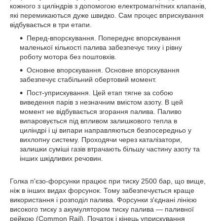
кожного з циліндрів з допомогою електромагнітних клапанів,
які перемикаються дуже швидко. Сам процес вприскування
відбувається в три етапи.
Перед-впорскування. Попереднє впорскування
маленької кількості палива забезпечує тиху і рівну
роботу мотора без поштовхів.
Основне впорскування. Основне впорскування
забезпечує стабільний обертовий момент.
Пост-уприскування. Цей етап тягне за собою
виведення парів з незначним вмістом азоту. В цей
момент не відбувається згорання палива. Паливо
випаровується під впливом залишкового тепла в
циліндрі і ці випари направляються безпосередньо у
вихлопну систему. Проходячи через каталізатори,
залишки суміші газів втрачають більшу частину азоту та
інших шкідливих речовин.
Голка п'єзо-форсунки працює при тиску 2500 бар, що вище,
ніж в інших видах форсунок. Тому забезпечується краще
використання і розподіл палива. Форсунки з'єднані лінією
високого тиску з акумулятором тиску палива ― паливної
рейкою (Common Rail). Початок і кінець уприскування