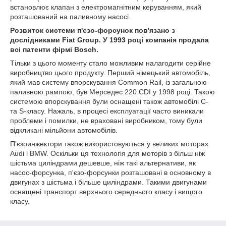
встановлює клапан з електромагнітним керуванням, який
розташований на паливному насосі.
Розвиток системи п'єзо-форсунок пов'язано з
дослідниками Fiat Group. У 1993 році компанія продала
всі патенти фірмі Bosch.
Тільки з цього моменту стало можливим налагодити серійне
виробництво цього продукту. Перший німецький автомобіль,
який мав систему впорскування Common Rail, із загальною
паливною рампою, був Мерседес 220 CDI у 1998 році. Такою
системою впорскування були оснащені також автомобілі C-
та S-класу. Нажаль, в процесі експлуатації часто виникали
проблеми і помилки, не враховані виробником, тому були
відкликані мільйони автомобілів.
Пʼєзоинжектори також використовуються у великих моторах
Audi і BMW. Оскільки ця технологія для моторів з більш ніж
шістьма циліндрами дешевше, ніж такі альтернативи, як
насос-форсунка, п'єзо-форсунки розташовані в основному в
двигунах з шістьма і більше циліндрами. Такими двигунами
оснащені транспорт верхнього середнього класу і вищого
класу.