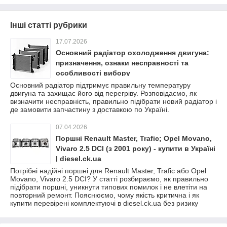
Інші статті рубрики
17.07.2026
Основний радіатор охолодження двигуна:
призначення, ознаки несправності та
особливості вибору
Основний радіатор підтримує правильну температуру
двигуна та захищає його від перегріву. Розповідаємо, як
визначити несправність, правильно підібрати новий радіатор і
де замовити запчастину з доставкою по Україні.
07.04.2026
Поршні Renault Master, Trafic; Opel Movano,
Vivaro 2.5 DCI (з 2001 року) - купити в Україні
| diesel.ck.ua
Потрібні надійні поршні для Renault Master, Trafic або Opel
Movano, Vivaro 2.5 DCI? У статті розбираємо, як правильно
підібрати поршні, уникнути типових помилок і не влетіти на
повторний ремонт. Пояснюємо, чому якість критична і як
купити перевірені комплектуючі в diesel.ck.ua без ризику